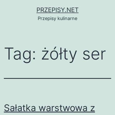
Przejdź
PRZEPISY.NET
do
Przepisy kulinarne
treści
Tag:
żółty ser
Sałatka warstwowa z