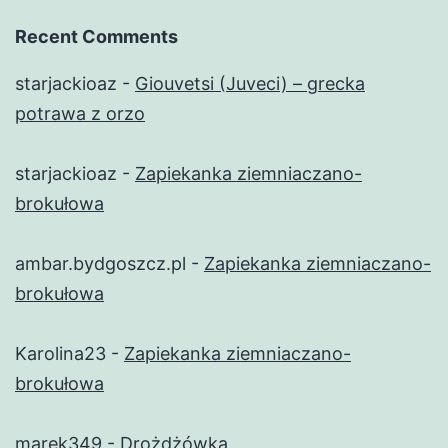
Recent Comments
starjackioaz
-
Giouvetsi (Juveci) – grecka
potrawa z orzo
starjackioaz
-
Zapiekanka ziemniaczano-
brokułowa
ambar.bydgoszcz.pl
-
Zapiekanka ziemniaczano-
brokułowa
Karolina23
-
Zapiekanka ziemniaczano-
brokułowa
marek349
-
Drożdżówka