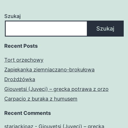
Szukaj
Szukaj
Recent Posts
Tort orzechowy
Zapiekanka ziemniaczano-brokułowa
Drożdżówka
Giouvetsi (Juveci) – grecka potrawa z orzo
Carpacio z buraka z humusem
Recent Comments
starjackioaz
-
Giouvetsi (Juveci) – grecka