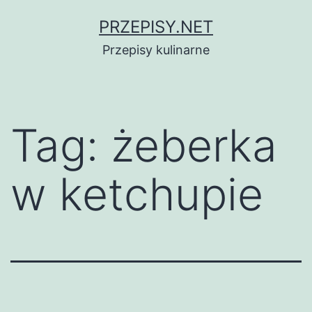
Przejdź
PRZEPISY.NET
do
Przepisy kulinarne
treści
Tag:
żeberka
w ketchupie