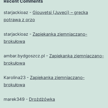
Recent Comments
starjackioaz
-
Giouvetsi (Juveci) – grecka
potrawa z orzo
starjackioaz
-
Zapiekanka ziemniaczano-
brokułowa
ambar.bydgoszcz.pl
-
Zapiekanka ziemniaczano-
brokułowa
Karolina23
-
Zapiekanka ziemniaczano-
brokułowa
marek349
-
Drożdżówka