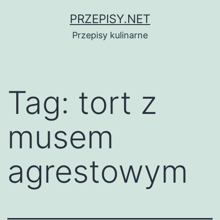
Przejdź
PRZEPISY.NET
do
Przepisy kulinarne
treści
Tag:
tort z
musem
agrestowym