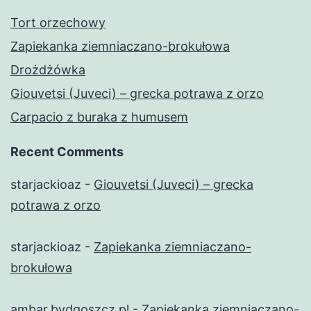
Tort orzechowy
Zapiekanka ziemniaczano-brokułowa
Drożdżówka
Giouvetsi (Juveci) – grecka potrawa z orzo
Carpacio z buraka z humusem
Recent Comments
starjackioaz
-
Giouvetsi (Juveci) – grecka
potrawa z orzo
starjackioaz
-
Zapiekanka ziemniaczano-
brokułowa
ambar.bydgoszcz.pl
-
Zapiekanka ziemniaczano-