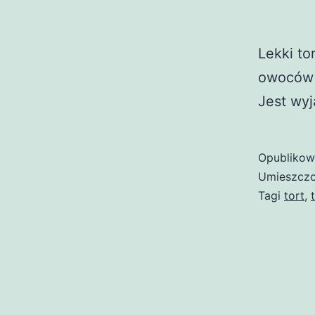
Lekki to
owoców 
Jest wy
Opubliko
Umieszczo
Tagi
tort
,