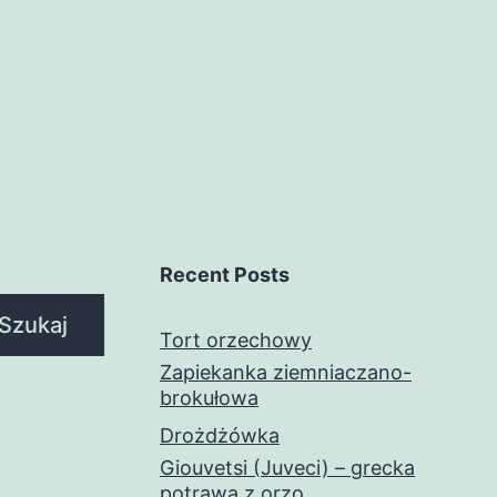
Recent Posts
Szukaj
Tort orzechowy
Zapiekanka ziemniaczano-
brokułowa
Drożdżówka
Giouvetsi (Juveci) – grecka
potrawa z orzo