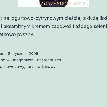
rt na jogurtowo-cytrynowym cieście, z dużą iloś
i aksamitnym kremem zadowoli każdego soleni
jątkowo pyszny.
wano
8 stycznia, 2009
no w kategoriach:
Uncategorized
tort owocowy
,
tort urodzinowy