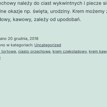
echowy należy do ciast wykwintnych i piecze s
ne okazje np. święta, urodziny. Krem możemy 
dowy, kawowy, zależy od upodobań.
wano
20 grudnia, 2018
no w kategoriach:
Uncategorized
a tortowe
,
ciasto orzechowe
,
krem czekoladowy
,
krem ka
y