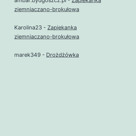
ambar.bydgoszcz.pl
-
Zapiekanka
ziemniaczano-brokułowa
Karolina23
-
Zapiekanka
ziemniaczano-brokułowa
marek349
-
Drożdżówka