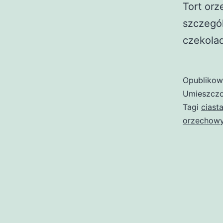
Tort orz
szczegól
czekola
Opubliko
Umieszczo
Tagi
ciast
orzechow