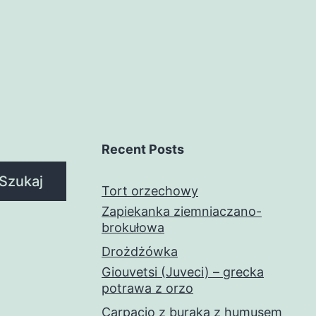
Recent Posts
Szukaj
Tort orzechowy
Zapiekanka ziemniaczano-
brokułowa
Drożdżówka
Giouvetsi (Juveci) – grecka
potrawa z orzo
Carpacio z buraka z humusem