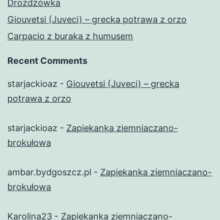
Drożdżówka
Giouvetsi (Juveci) – grecka potrawa z orzo
Carpacio z buraka z humusem
Recent Comments
starjackioaz
-
Giouvetsi (Juveci) – grecka
potrawa z orzo
starjackioaz
-
Zapiekanka ziemniaczano-
brokułowa
ambar.bydgoszcz.pl
-
Zapiekanka ziemniaczano-
brokułowa
Karolina23
-
Zapiekanka ziemniaczano-