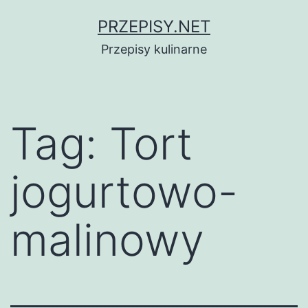
Przejdź
PRZEPISY.NET
do
Przepisy kulinarne
treści
Tag:
Tort
jogurtowo-
malinowy