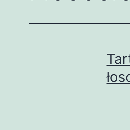
Tar
łos