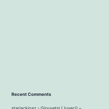
Recent Comments
starjackioaz
-
Giouvetsi (Juveci) –