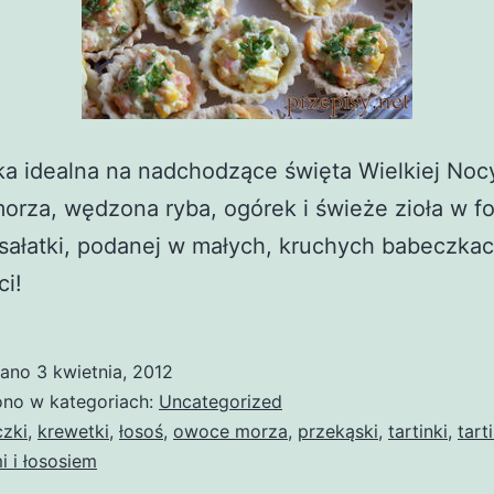
a idealna na nadchodzące święta Wielkiej Nocy
rza, wędzona ryba, ogórek i świeże zioła w f
sałatki, podanej w małych, kruchych babeczkac
i!
wano
3 kwietnia, 2012
no w kategoriach:
Uncategorized
zki
,
krewetki
,
łosoś
,
owoce morza
,
przekąski
,
tartinki
,
tart
 i łososiem