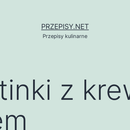
PRZEPISY.NET
Przepisy kulinarne
rtinki z kr
iem