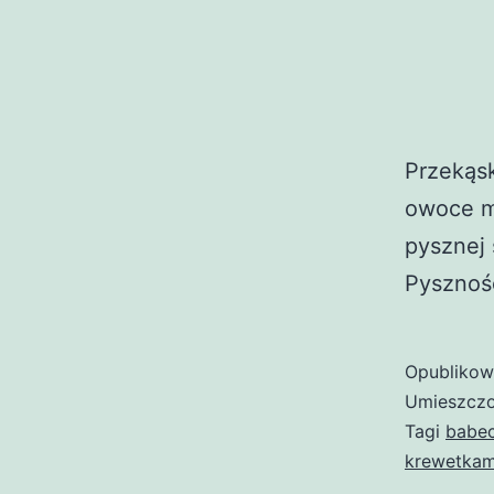
Przekąsk
owoce mo
pysznej 
Pysznośc
Opubliko
Umieszczo
Tagi
babec
krewetkami