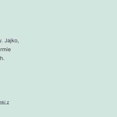
. Jajko,
ormie
h.
inki z