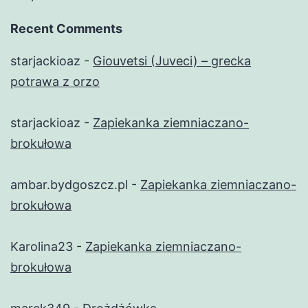
Recent Comments
starjackioaz
-
Giouvetsi (Juveci) – grecka
potrawa z orzo
starjackioaz
-
Zapiekanka ziemniaczano-
brokułowa
ambar.bydgoszcz.pl
-
Zapiekanka ziemniaczano-
brokułowa
Karolina23
-
Zapiekanka ziemniaczano-
brokułowa