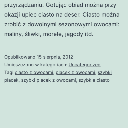
przyrządzaniu. Gotując obiad można przy
okazji upiec ciasto na deser. Ciasto można
zrobić z dowolnymi sezonowymi owocami:
maliny, śliwki, morele, jagody itd.
Opublikowano
15 sierpnia, 2012
Umieszczono w kategoriach:
Uncategorized
Tagi
ciasto z owocami
,
placek z owocami
,
szybki
placek
,
szybki placek z owocami
,
szybkie ciasto