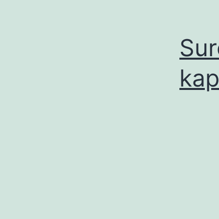
Sur
kap