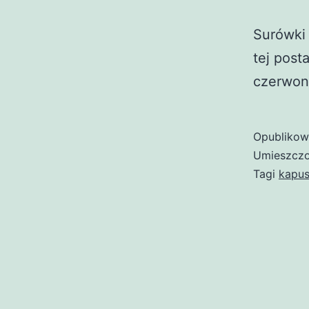
Surówki
tej post
czerwon
Opubliko
Umieszczo
Tagi
kapus