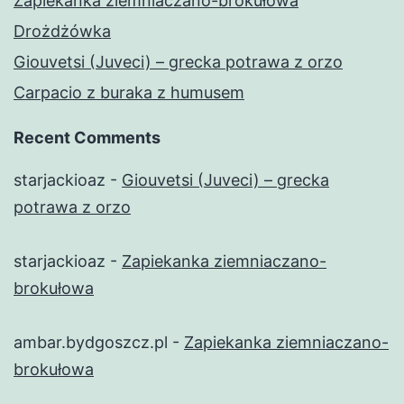
Zapiekanka ziemniaczano-brokułowa
Drożdżówka
Giouvetsi (Juveci) – grecka potrawa z orzo
Carpacio z buraka z humusem
Recent Comments
starjackioaz
-
Giouvetsi (Juveci) – grecka
potrawa z orzo
starjackioaz
-
Zapiekanka ziemniaczano-
brokułowa
ambar.bydgoszcz.pl
-
Zapiekanka ziemniaczano-
brokułowa