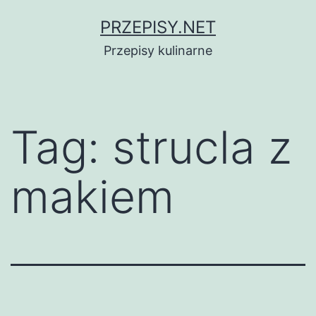
Przejdź
PRZEPISY.NET
do
Przepisy kulinarne
treści
Tag:
strucla z
makiem