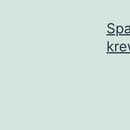
Spa
kre