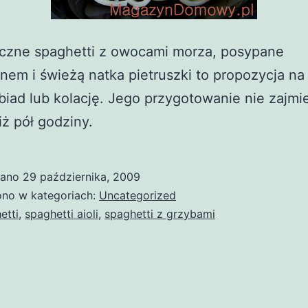
czne spaghetti z owocami morza, posypane
em i świeżą natka pietruszki to propozycja na
biad lub kolację. Jego przygotowanie nie zajmie
iż pół godziny.
wano
29 października, 2009
no w kategoriach:
Uncategorized
etti
,
spaghetti aioli
,
spaghetti z grzybami