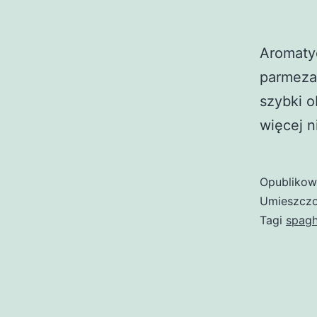
Aromaty
parmezan
szybki o
więcej n
Opubliko
Umieszczo
Tagi
spagh