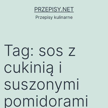
Przejdź
PRZEPISY.NET
do
Przepisy kulinarne
treści
Tag:
sos z
cukinią i
suszonymi
pomidorami