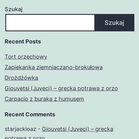
Szukaj
Szukaj
Recent Posts
Tort orzechowy
Zapiekanka ziemniaczano-brokułowa
Drożdżówka
Giouvetsi (Juveci) – grecka potrawa z orzo
Carpacio z buraka z humusem
Recent Comments
starjackioaz
-
Giouvetsi (Juveci) – grecka
potrawa z orzo