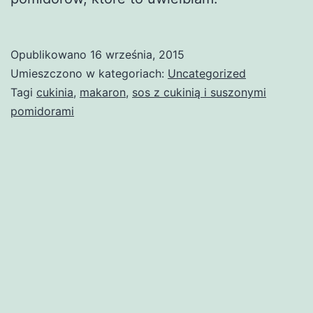
Opublikowano
16 września, 2015
Umieszczono w kategoriach:
Uncategorized
Tagi
cukinia
,
makaron
,
sos z cukinią i suszonymi
pomidorami