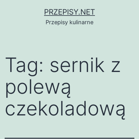
Przejdź
PRZEPISY.NET
do
Przepisy kulinarne
treści
Tag:
sernik z
polewą
czekoladową