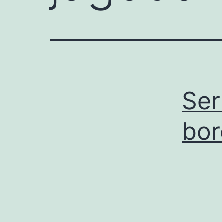
Ser
bo