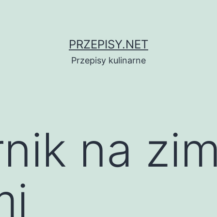
PRZEPISY.NET
Przepisy kulinarne
rnik na zi
mi