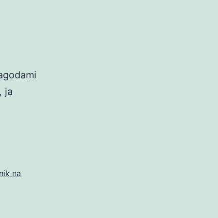
jagodami
 ja
nik na