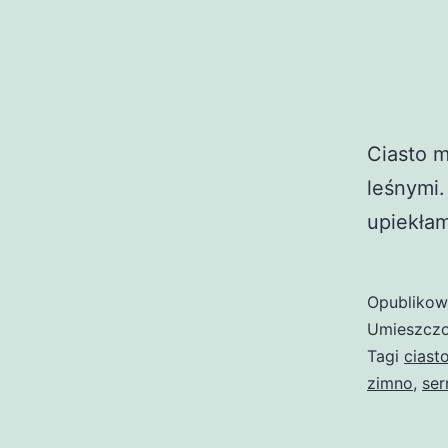
Ciasto 
leśnymi.
upiekłam
Opubliko
Umieszczo
Tagi
ciast
zimno
,
ser