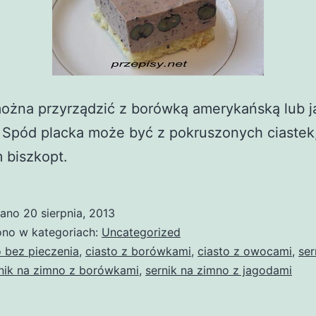
można przyrządzić z borówką amerykańską lub 
 Spód placka może być z pokruszonych ciastek,
 biszkopt.
wano
20 sierpnia, 2013
no w kategoriach:
Uncategorized
o bez pieczenia
,
ciasto z borówkami
,
ciasto z owocami
,
ser
nik na zimno z borówkami
,
sernik na zimno z jagodami