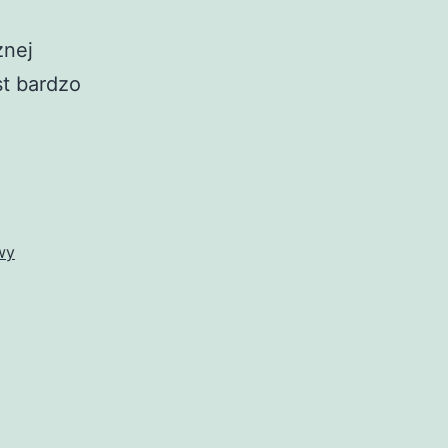
znej
st bardzo
wy