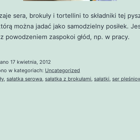
aje sera, brokuły i tortellini to składniki tej pys
 którą można jadać jako samodzielny posiłek. Je
 z powodzeniem zaspokoi głód, np. w pracy.
wano
17 kwietnia, 2012
no w kategoriach:
Uncategorized
ły
,
sałatka serowa
,
sałatka z brokułami
,
sałatki
,
ser pleśnio