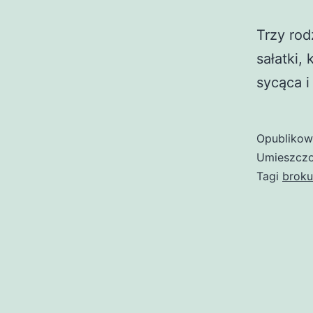
Trzy rodz
sałatki,
sycąca i
Opubliko
Umieszczo
Tagi
broku