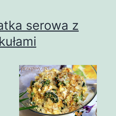
atka serowa z
kułami