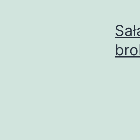
Sał
bro