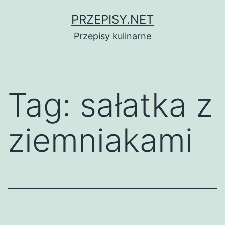
Przejdź
PRZEPISY.NET
do
Przepisy kulinarne
treści
Tag:
sałatka z
ziemniakami