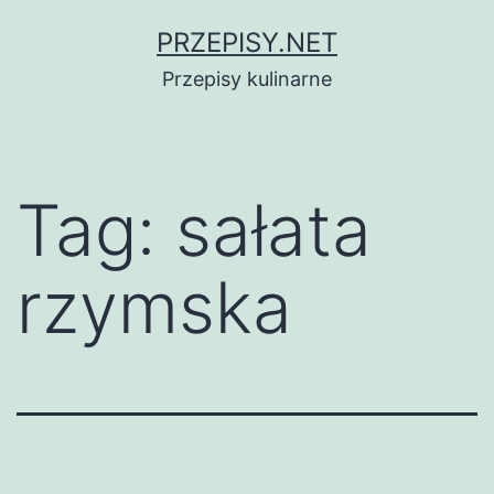
Przejdź
PRZEPISY.NET
do
Przepisy kulinarne
treści
Tag:
sałata
rzymska