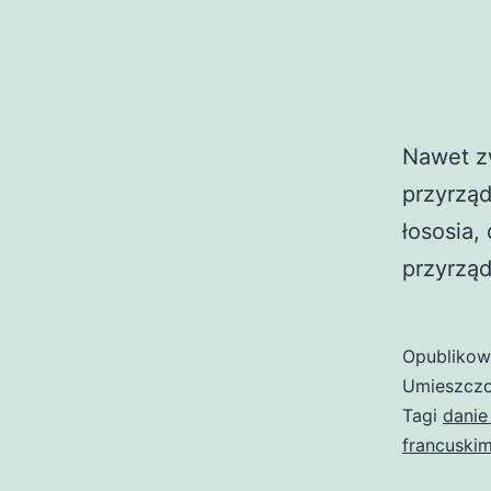
Nawet zw
przyrząd
łososia,
przyrząd
Opubliko
Umieszczo
Tagi
danie
francuski