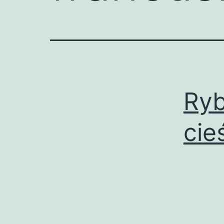
Ryb
cie