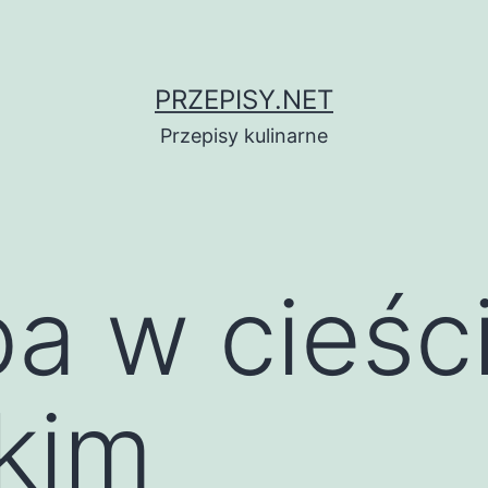
PRZEPISY.NET
Przepisy kulinarne
ba w cieśc
kim