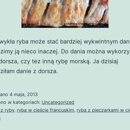
ykła ryba może stać bardziej wykwintnym dani
zimy ją nieco inaczej. Do dania można wykorzy
 dorsza, czy tez inną rybę morską. Ja dzisiaj
ziłam danie z dorsza.
wano
4 maja, 2013
no w kategoriach:
Uncategorized
 z ryby
,
ryba w cieście francuskim
,
ryba z pieczarkami w ci
m