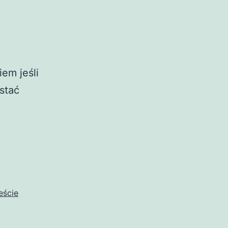
em jeśli
stać
eście