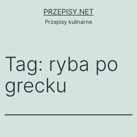
Przejdź
PRZEPISY.NET
do
Przepisy kulinarne
treści
Tag:
ryba po
grecku