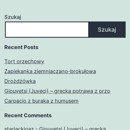
Szukaj
Szukaj
Recent Posts
Tort orzechowy
Zapiekanka ziemniaczano-brokułowa
Drożdżówka
Giouvetsi (Juveci) – grecka potrawa z orzo
Carpacio z buraka z humusem
Recent Comments
starjackioaz
-
Giouvetsi (Juveci) – grecka