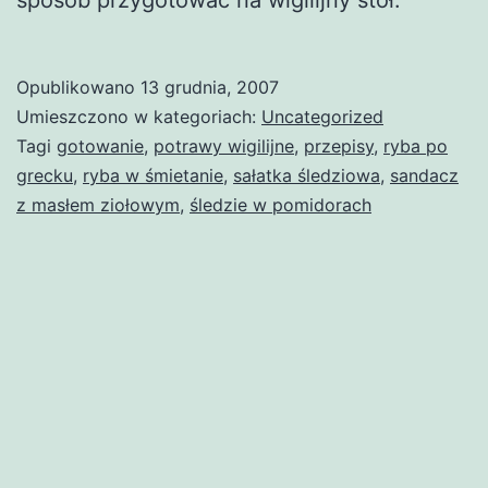
Opublikowano
13 grudnia, 2007
Umieszczono w kategoriach:
Uncategorized
Tagi
gotowanie
,
potrawy wigilijne
,
przepisy
,
ryba po
grecku
,
ryba w śmietanie
,
sałatka śledziowa
,
sandacz
z masłem ziołowym
,
śledzie w pomidorach