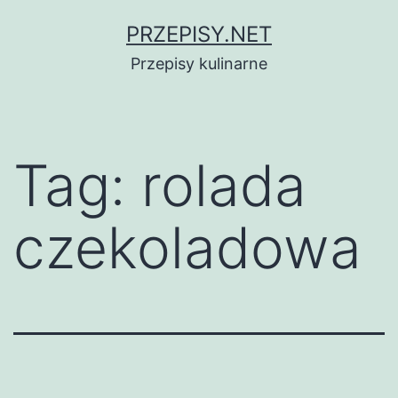
Przejdź
PRZEPISY.NET
do
Przepisy kulinarne
treści
Tag:
rolada
czekoladowa