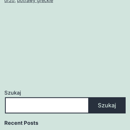
orzo
,
potrawy greckie
Szukaj
Szukaj
Recent Posts