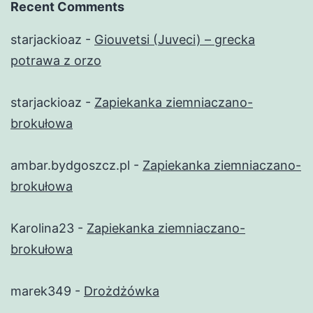
Recent Comments
starjackioaz
-
Giouvetsi (Juveci) – grecka
potrawa z orzo
starjackioaz
-
Zapiekanka ziemniaczano-
brokułowa
ambar.bydgoszcz.pl
-
Zapiekanka ziemniaczano-
brokułowa
Karolina23
-
Zapiekanka ziemniaczano-
brokułowa
marek349
-
Drożdżówka