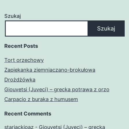
Szukaj
Szukaj
Recent Posts
Tort orzechowy
Zapiekanka ziemniaczano-brokułowa
Drożdżówka
Giouvetsi (Juveci) – grecka potrawa z orzo
Carpacio z buraka z humusem
Recent Comments
starjackioaz
-
Giouvetsi (Juveci) – grecka