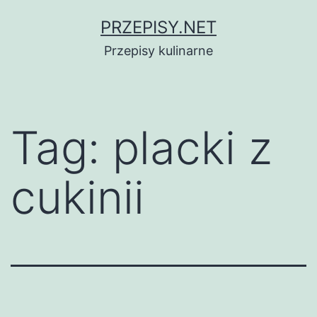
Przejdź
PRZEPISY.NET
do
Przepisy kulinarne
treści
Tag:
placki z
cukinii