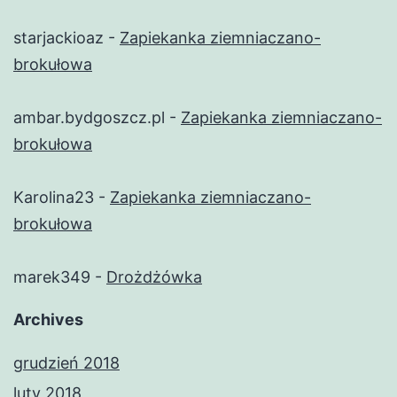
starjackioaz
-
Zapiekanka ziemniaczano-
brokułowa
ambar.bydgoszcz.pl
-
Zapiekanka ziemniaczano-
brokułowa
Karolina23
-
Zapiekanka ziemniaczano-
brokułowa
marek349
-
Drożdżówka
Archives
grudzień 2018
luty 2018