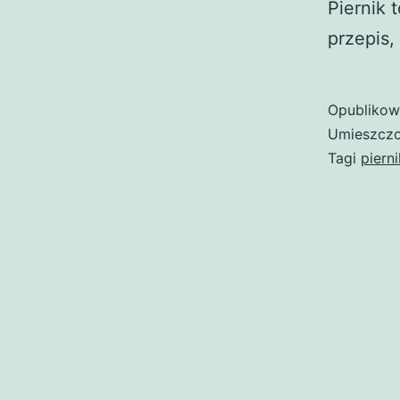
Piernik 
przepis
Opubliko
Umieszczo
Tagi
pierni