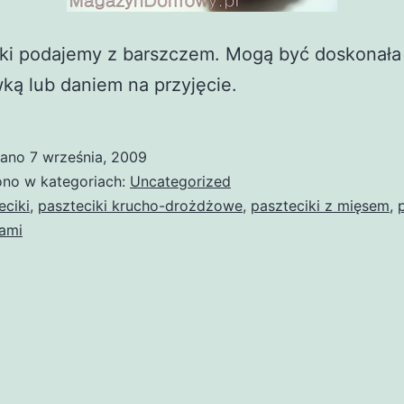
iki podajemy z barszczem. Mogą być doskonała
ką lub daniem na przyjęcie.
wano
7 września, 2009
no w kategoriach:
Uncategorized
eciki
,
paszteciki krucho-drożdżowe
,
paszteciki z mięsem
,
kami