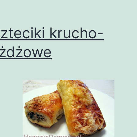
zteciki krucho-
ożdżowe