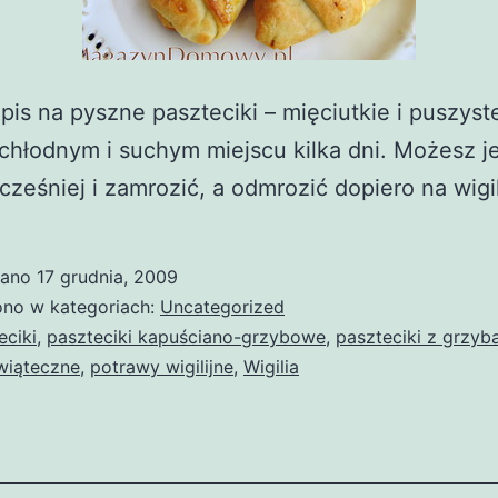
pis na pyszne paszteciki – mięciutkie i puszys
chłodnym i suchym miejscu kilka dni. Możesz je
cześniej i zamrozić, a odmrozić dopiero na wigil
wano
17 grudnia, 2009
no w kategoriach:
Uncategorized
eciki
,
paszteciki kapuściano-grzybowe
,
paszteciki z grzyb
wiąteczne
,
potrawy wigilijne
,
Wigilia