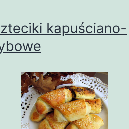
zteciki kapuściano-
zybowe