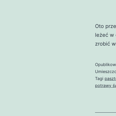
Oto prze
leżeć w 
zrobić w
Opubliko
Umieszczo
Tagi
paszt
potrawy ś