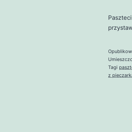
Pasztec
przystaw
Opubliko
Umieszczo
Tagi
paszt
z pieczar