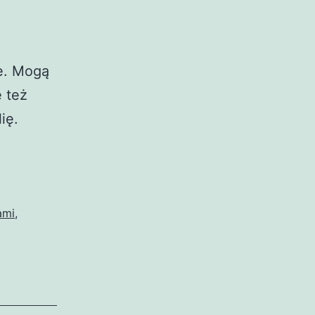
te. Mogą
 też
ię.
ami
,