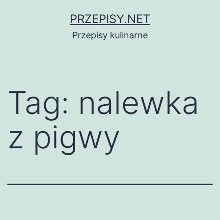
Przejdź
PRZEPISY.NET
do
Przepisy kulinarne
treści
Tag:
nalewka
z pigwy