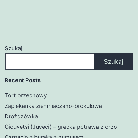
Szukaj
Szukaj
Recent Posts
Tort orzechowy
Zapiekanka ziemniaczano-brokułowa
Drożdżówka
Giouvetsi (Juveci) – grecka potrawa z orzo
Carpacio z buraka z humusem