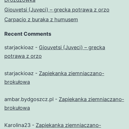
Giouvetsi (Juveci) – grecka potrawa z orzo
Carpacio z buraka z humusem
Recent Comments
starjackioaz
-
Giouvetsi (Juveci) – grecka
potrawa z orzo
starjackioaz
-
Zapiekanka ziemniaczano-
brokułowa
ambar.bydgoszcz.pl
-
Zapiekanka ziemniaczano-
brokułowa
Karolina23
-
Zapiekanka ziemniaczano-