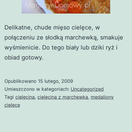
Delikatne, chude mięso cielęce, w
połączeniu ze słodką marchewką, smakuje
wyśmienicie. Do tego biały lub dziki ryż i
obiad gotowy.
Opublikowano
15 lutego, 2009
Umieszczono w kategoriach:
Uncategorized
Tagi
cielęcina
,
cielęcina z marchewką
,
medaliony
cielęce