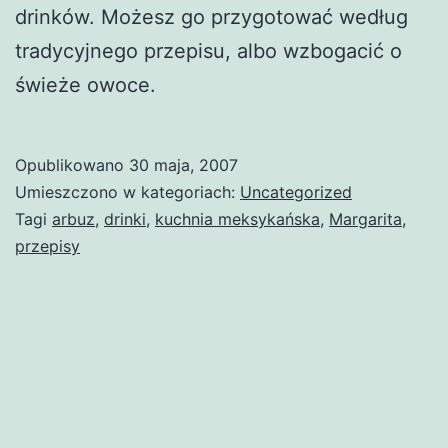
drinków. Możesz go przygotować według
tradycyjnego przepisu, albo wzbogacić o
świeże owoce.
Opublikowano
30 maja, 2007
Umieszczono w kategoriach:
Uncategorized
Tagi
arbuz
,
drinki
,
kuchnia meksykańska
,
Margarita
,
przepisy