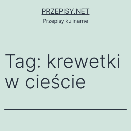
Przejdź
PRZEPISY.NET
do
Przepisy kulinarne
treści
Tag:
krewetki
w cieście