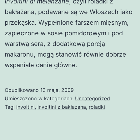
Involtini di melanzane
, czyli roladki z
bakłażana, podawane są we Włoszech jako
przekąska. Wypełnione farszem mięsnym,
zapieczone w sosie pomidorowym i pod
warstwą sera, z dodatkową porcją
makaronu, mogą stanowić równie dobrze
wspaniałe danie główne.
Opublikowano
13 maja, 2009
Umieszczono w kategoriach:
Uncategorized
Tagi
involtini
,
involtini z bakłażana
,
roladki