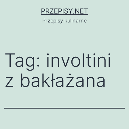
Przejdź
PRZEPISY.NET
do
Przepisy kulinarne
treści
Tag:
involtini
z bakłażana