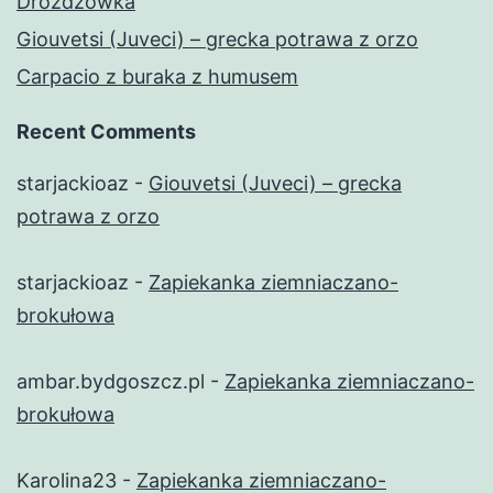
Drożdżówka
Giouvetsi (Juveci) – grecka potrawa z orzo
Carpacio z buraka z humusem
Recent Comments
starjackioaz
-
Giouvetsi (Juveci) – grecka
potrawa z orzo
starjackioaz
-
Zapiekanka ziemniaczano-
brokułowa
ambar.bydgoszcz.pl
-
Zapiekanka ziemniaczano-
brokułowa
Karolina23
-
Zapiekanka ziemniaczano-