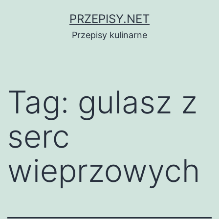
Przejdź
PRZEPISY.NET
do
Przepisy kulinarne
treści
Tag:
gulasz z
serc
wieprzowych