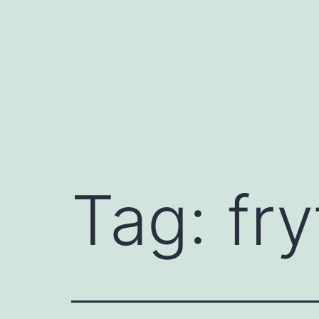
Przejdź
do
treści
Tag:
fry