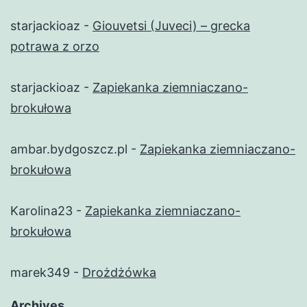
starjackioaz
-
Giouvetsi (Juveci) – grecka
potrawa z orzo
starjackioaz
-
Zapiekanka ziemniaczano-
brokułowa
ambar.bydgoszcz.pl
-
Zapiekanka ziemniaczano-
brokułowa
Karolina23
-
Zapiekanka ziemniaczano-
brokułowa
marek349
-
Drożdżówka
Archives