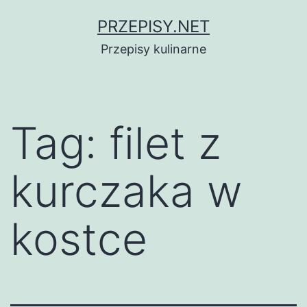
Przejdź
PRZEPISY.NET
do
Przepisy kulinarne
treści
Tag:
filet z
kurczaka w
kostce