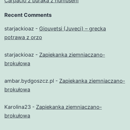
Carpacio z buraka z humusem
Recent Comments
starjackioaz
-
Giouvetsi (Juveci) – grecka
potrawa z orzo
starjackioaz
-
Zapiekanka ziemniaczano-
brokułowa
ambar.bydgoszcz.pl
-
Zapiekanka ziemniaczano-
brokułowa
Karolina23
-
Zapiekanka ziemniaczano-
brokułowa