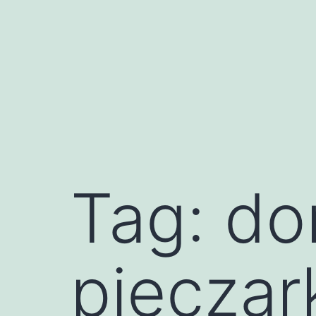
Przejdź
do
treści
Tag:
do
pieczar