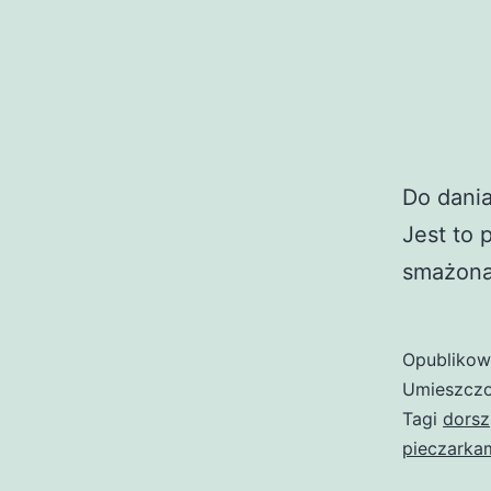
Do dania
Jest to 
smażona
Opubliko
Umieszczo
Tagi
dorsz
pieczarka