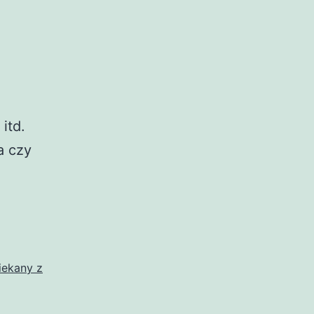
itd.
a czy
iekany z