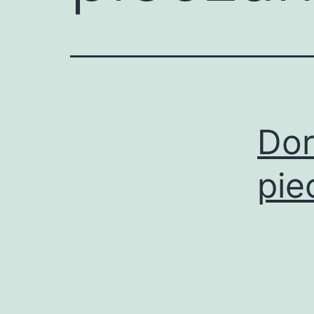
Dor
pie