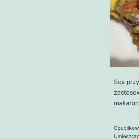
Sos przy
zastosow
makaron
Opubliko
Umieszczo