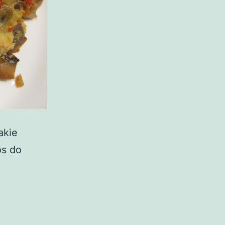
akie
os do