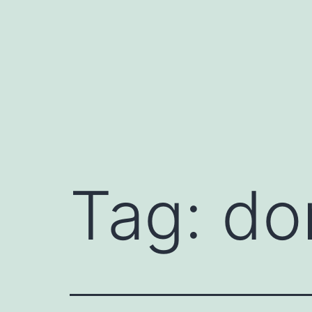
Przejdź
do
treści
Tag:
do