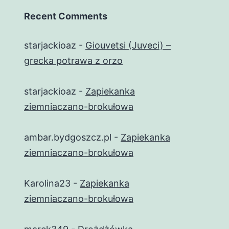
Recent Comments
starjackioaz
-
Giouvetsi (Juveci) –
grecka potrawa z orzo
starjackioaz
-
Zapiekanka
ziemniaczano-brokułowa
ambar.bydgoszcz.pl
-
Zapiekanka
ziemniaczano-brokułowa
Karolina23
-
Zapiekanka
ziemniaczano-brokułowa