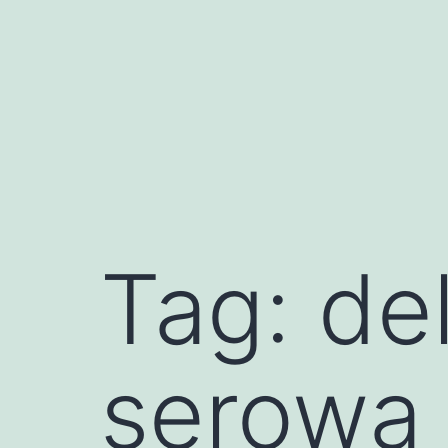
Przejdź
do
treści
Tag:
de
serowa