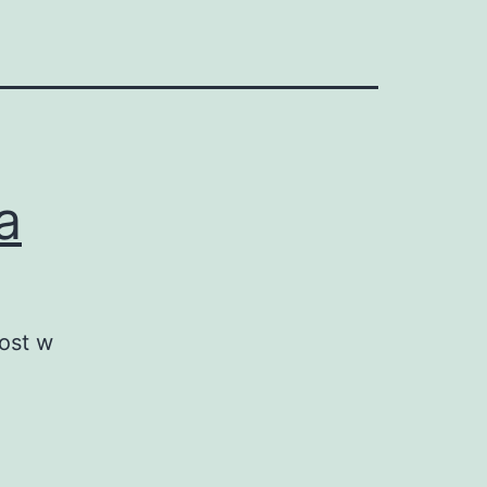
a
rost w