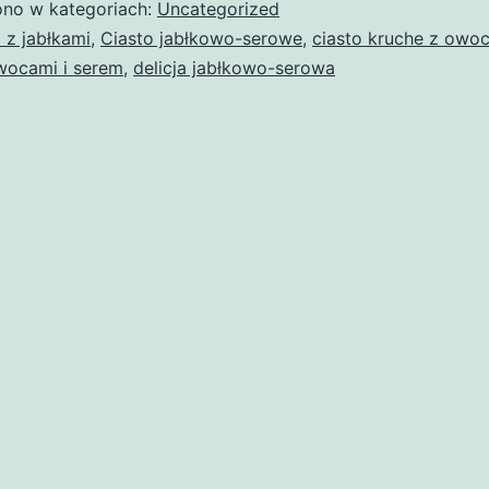
no w kategoriach:
Uncategorized
a z jabłkami
,
Ciasto jabłkowo-serowe
,
ciasto kruche z owo
wocami i serem
,
delicja jabłkowo-serowa