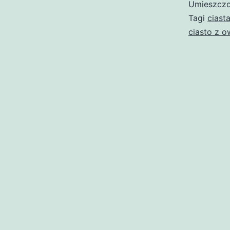
Umieszczo
Tagi
ciast
ciasto z o