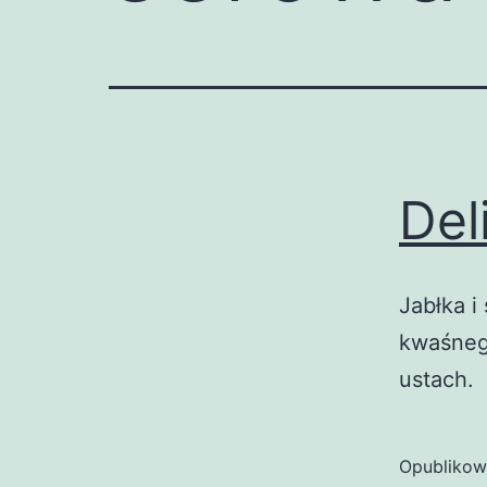
Del
Jabłka i
kwaśnego
ustach.
Opubliko