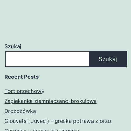
Szukaj
Szukaj
Recent Posts
Tort orzechowy
Zapiekanka ziemniaczano-brokułowa
Drożdżówka
Giouvetsi (Juveci) – grecka potrawa z orzo
Carpacio z buraka z humusem