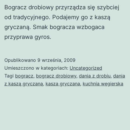
Bogracz drobiowy przyrządza się szybciej
od tradycyjnego. Podajemy go z kaszą
gryczaną. Smak bogracza wzbogaca
przyprawa gyros.
Opublikowano
9 września, 2009
Umieszczono w kategoriach:
Uncategorized
Tagi
bogracz
,
bogracz drobiowy
,
dania z drobiu
,
dania
z kaszą gryczaną
,
kasza gryczana
,
kuchnia węgierska