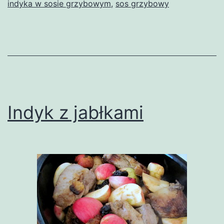
indyka w sosie grzybowym
,
sos grzybowy
Indyk z jabłkami