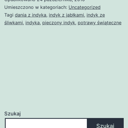
Umieszczono w kategoriach:
Uncategorized
Tagi
dania z indyka
,
indyk z jabłkami
,
indyk ze
śliwkami
,
indyka
,
pieczony indyk
,
potrawy świąteczne
Szukaj
Szukaj