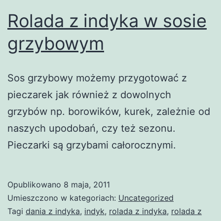
Rolada z indyka w sosie
grzybowym
Sos grzybowy możemy przygotować z
pieczarek jak również z dowolnych
grzybów np. borowików, kurek, zależnie od
naszych upodobań, czy też sezonu.
Pieczarki są grzybami całorocznymi.
Opublikowano
8 maja, 2011
Umieszczono w kategoriach:
Uncategorized
Tagi
dania z indyka
,
indyk
,
rolada z indyka
,
rolada z