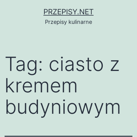
Przejdź
PRZEPISY.NET
do
Przepisy kulinarne
treści
Tag:
ciasto z
kremem
budyniowym