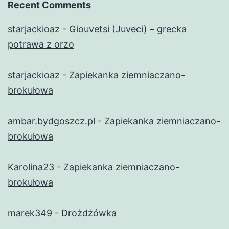
Recent Comments
starjackioaz
-
Giouvetsi (Juveci) – grecka
potrawa z orzo
starjackioaz
-
Zapiekanka ziemniaczano-
brokułowa
ambar.bydgoszcz.pl
-
Zapiekanka ziemniaczano-
brokułowa
Karolina23
-
Zapiekanka ziemniaczano-
brokułowa
marek349
-
Drożdżówka