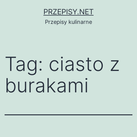
Przejdź
PRZEPISY.NET
do
Przepisy kulinarne
treści
Tag:
ciasto z
burakami