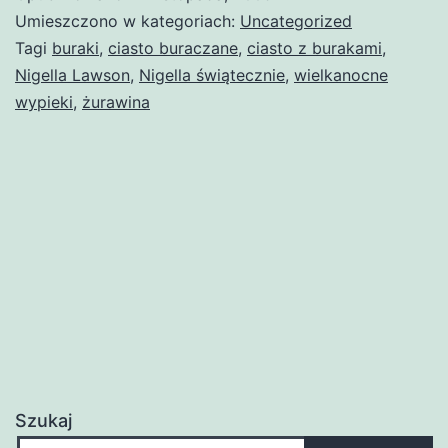
Umieszczono w kategoriach:
Uncategorized
Tagi
buraki
,
ciasto buraczane
,
ciasto z burakami
,
Nigella Lawson
,
Nigella świątecznie
,
wielkanocne
wypieki
,
żurawina
Szukaj