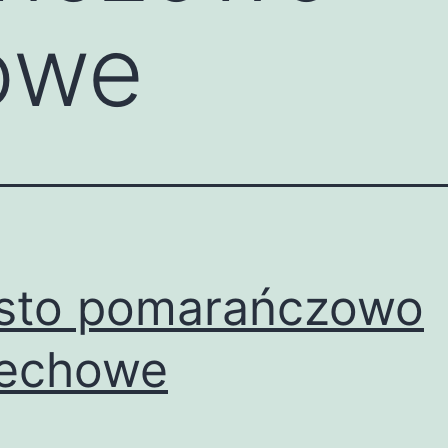
owe
sto pomarańczowo
zechowe