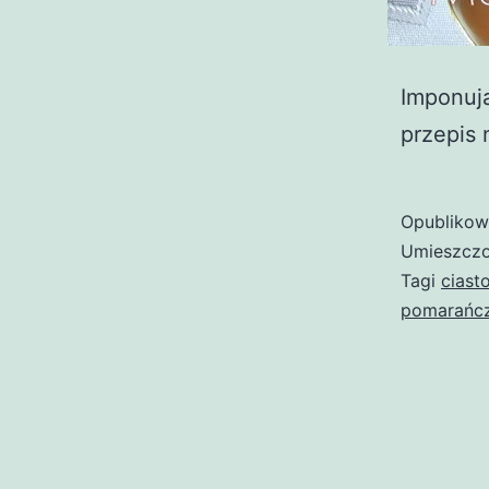
Imponuj
przepis
Opubliko
Umieszczo
Tagi
cias
pomarańc