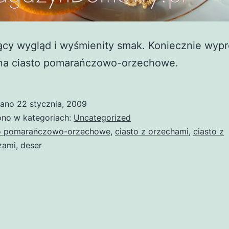
ący wygląd i wyśmienity smak. Koniecznie wypr
 na ciasto pomarańczowo-orzechowe.
wano
22 stycznia, 2009
no w kategoriach:
Uncategorized
to pomarańczowo-orzechowe
,
ciasto z orzechami
,
ciasto z
zami
,
deser