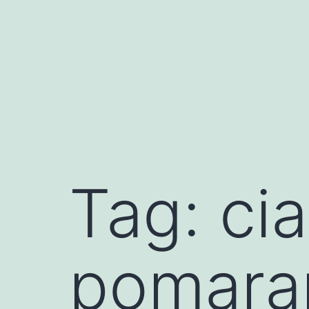
Przejdź
do
treści
Tag:
ci
pomara