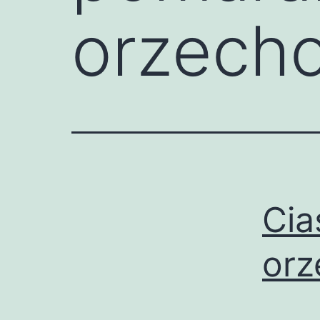
orzech
Cia
or