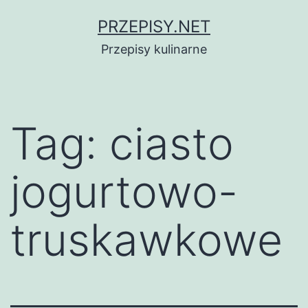
Przejdź
PRZEPISY.NET
do
Przepisy kulinarne
treści
Tag:
ciasto
jogurtowo-
truskawkowe