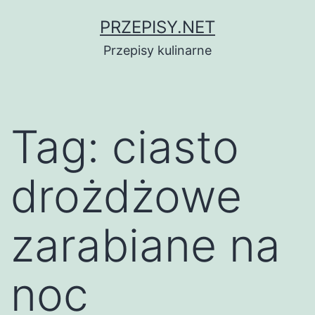
Przejdź
PRZEPISY.NET
do
Przepisy kulinarne
treści
Tag:
ciasto
drożdżowe
zarabiane na
noc