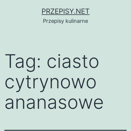
Przejdź
PRZEPISY.NET
do
Przepisy kulinarne
treści
Tag:
ciasto
cytrynowo
ananasowe