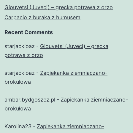
Giouvetsi (Juveci) – grecka potrawa z orzo
Carpacio z buraka z humusem
Recent Comments
starjackioaz
-
Giouvetsi (Juveci) – grecka
potrawa z orzo
starjackioaz
-
Zapiekanka ziemniaczano-
brokułowa
ambar.bydgoszcz.pl
-
Zapiekanka ziemniaczano-
brokułowa
Karolina23
-
Zapiekanka ziemniaczano-