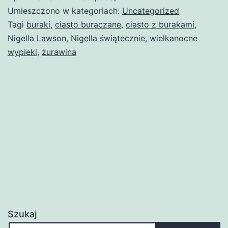
Umieszczono w kategoriach:
Uncategorized
Tagi
buraki
,
ciasto buraczane
,
ciasto z burakami
,
Nigella Lawson
,
Nigella świątecznie
,
wielkanocne
wypieki
,
żurawina
Szukaj