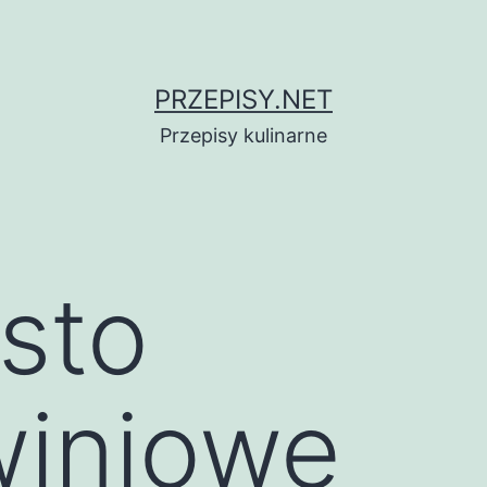
PRZEPISY.NET
Przepisy kulinarne
asto
winiowe