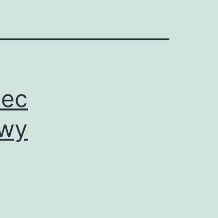
iec
owy