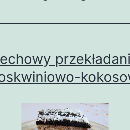
echowy przekładan
oskwiniowo-kokos