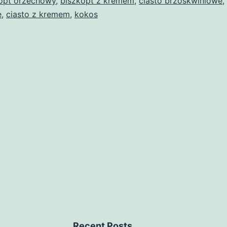
opt orzechowy
,
biszkopt z kremem
,
ciasto brzoskwiniowe
,
e
,
ciasto z kremem
,
kokos
Recent Posts