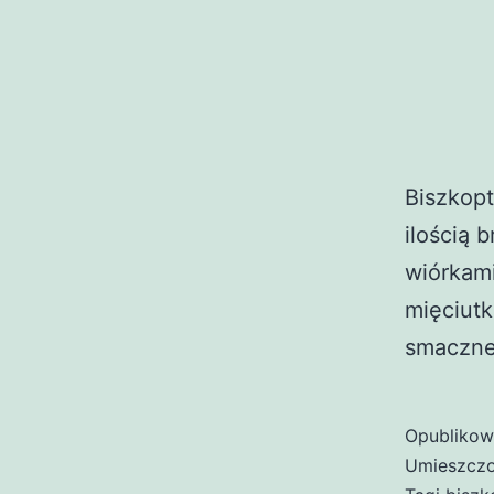
Biszkop
ilością 
wiórkami
mięciutk
smaczne.
Opubliko
Umieszczo