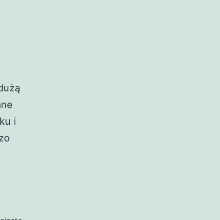
dużą
ane
ku i
dzo