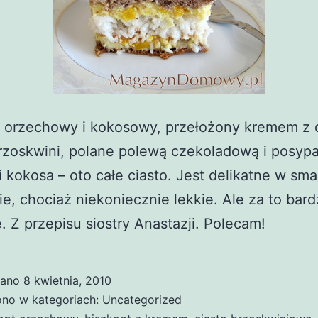
t orzechowy i kokosowy, przełożony kremem z 
brzoskwini, polane polewą czekoladową i posyp
 kokosa – oto całe ciasto. Jest delikatne w sma
ie, chociaż niekoniecznie lekkie. Ale za to bar
 Z przepisu siostry Anastazji. Polecam!
wano
8 kwietnia, 2010
no w kategoriach:
Uncategorized