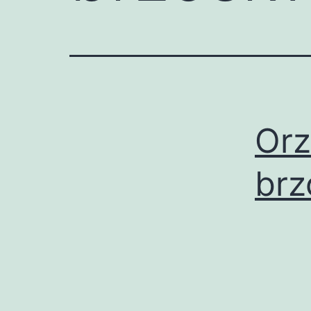
Orz
brz